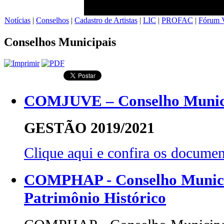
Notícias
|
Conselhos
|
Cadastro de Artistas
|
LIC
|
PROFAC
|
Fórum V
Conselhos Municipais
COMJUVE – Conselho Munici
GESTÃO 2019/2021
Clique aqui e confira os docu
COMPHAP - Conselho Municip
Patrimônio Histórico