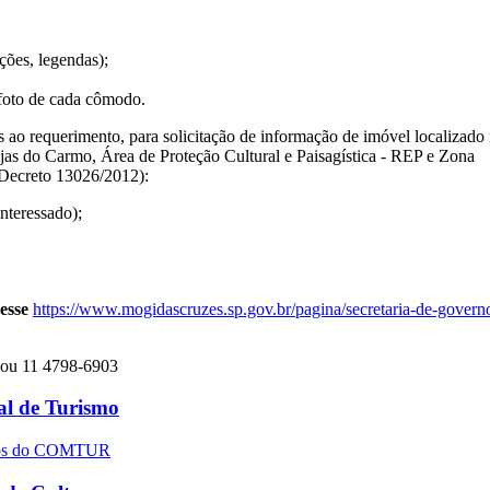
ções, legendas);
foto de cada cômodo.
ao requerimento, para solicitação de informação de imóvel localizado
as do Carmo, Área de Proteção Cultural e Paisagística - REP e Zona
(Decreto 13026/2012):
teressado);
cesse
https://www.mogidascruzes.sp.gov.br/pagina/secretaria-de-govern
ou 11 4798-6903
l de Turismo
entos do COMTUR