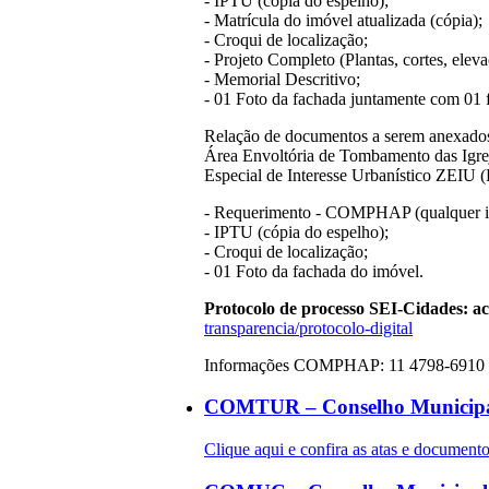
- IPTU (cópia do espelho);
- Matrícula do imóvel atualizada (cópia);
- Croqui de localização;
- Projeto Completo (Plantas, cortes, eleva
- Memorial Descritivo;
- 01 Foto da fachada juntamente com 01 
Relação de documentos a serem anexados 
Área Envoltória de Tombamento das Igrej
Especial de Interesse Urbanístico ZEIU 
- Requerimento - COMPHAP (qualquer in
- IPTU (cópia do espelho);
- Croqui de localização;
- 01 Foto da fachada do imóvel.
Protocolo de processo SEI-Cidades: a
transparencia/protocolo-digital
Informações COMPHAP: 11 4798-6910 
COMTUR – Conselho Municipa
Clique aqui e confira as atas e docum