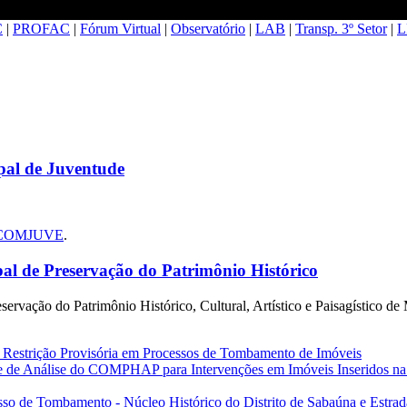
C
|
PROFAC
|
Fórum Virtual
|
Observatório
|
LAB
|
Transp. 3º Setor
|
L
al de Juventude
do COMJUVE
.
 de Preservação do Patrimônio Histórico
ação do Patrimônio Histórico, Cultural, Artístico e Paisagístico de
 Restrição Provisória em Processos de Tombamento de Imóveis
de de Análise do COMPHAP para Intervenções em Imóveis Inseridos na
sso de Tombamento - Núcleo Histórico do Distrito de Sabaúna e Estrad