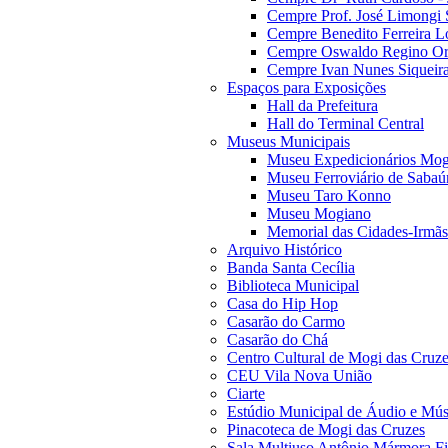
Cempre Prof. José Limongi 
Cempre Benedito Ferreira Lo
Cempre Oswaldo Regino Orn
Cempre Ivan Nunes Siqueira
Espaços para Exposições
Hall da Prefeitura
Hall do Terminal Central
Museus Municipais
Museu Expedicionários Mog
Museu Ferroviário de Sabaú
Museu Taro Konno
Museu Mogiano
Memorial das Cidades-Irmãs
Arquivo Histórico
Banda Santa Cecília
Biblioteca Municipal
Casa do Hip Hop
Casarão do Carmo
Casarão do Chá
Centro Cultural de Mogi das Cruz
CEU Vila Nova União
Ciarte
Estúdio Municipal de Áudio e Mús
Pinacoteca de Mogi das Cruzes
Sala Multiuso Antônio Mármora Fi