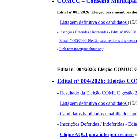
COMUC – Conselho Municipal 
Edital nº 005/2026:
Eleição para membros dos 
-
Listagem definitiva dos candidatos
(15/
-
Inscrições Deferidas / Indeferidas - Edital nº 05/202
-
Edital nº 005/2026: Eleição para membros dos segment
-
Link para inscrição: clique aqu
i.
Edital nº 004/2026: Eleição COMUC G
Edital nº 004/2026: Eleição C
-
Resultado da Eleição COMUC gestão 
-
Listagem definitiva dos candidatos
(15/
-
Candidatos habilitados / inabilitados ap
-
Inscrições Deferidas / Indeferidas - Edi
-
Clique AQUI para interpor recurso
n