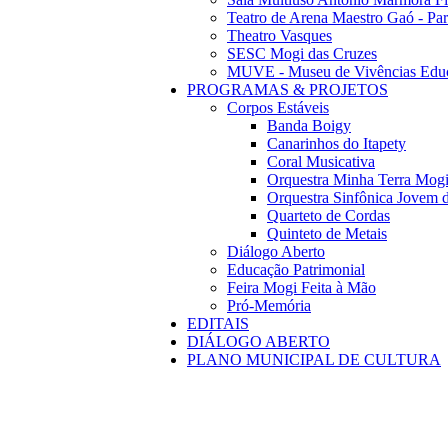
Teatro de Arena Maestro Gaó - Pa
Theatro Vasques
SESC Mogi das Cruzes
MUVE - Museu de Vivências Educ
PROGRAMAS & PROJETOS
Corpos Estáveis
Banda Boigy
Canarinhos do Itapety
Coral Musicativa
Orquestra Minha Terra Mog
Orquestra Sinfônica Jovem 
Quarteto de Cordas
Quinteto de Metais
Diálogo Aberto
Educação Patrimonial
Feira Mogi Feita à Mão
Pró-Memória
EDITAIS
DIÁLOGO ABERTO
PLANO MUNICIPAL DE CULTURA