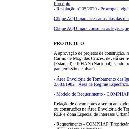
Procópio
-
Resolução n° 05/2020 - Prorroga a vig
Clique AQUI para acessar as atas das reu
Clique AQUI para consultar as legislações
PROTOCOLO
A aprovação de projetos de construção, 
Carmo de Mogi das Cruzes, deverá ser
(Estadual) e IPHAN (Nacional), sendo p
para emissão de alvará.
-
Área Envoltória de Tombamento das Igr
2.683/1982 - Área de Regime Específico
-
Modelo de Requerimento - COMPHAP
Relação de documentos a serem anexados 
ou construções na Área Envoltória de To
REP e Zona Especial de Interesse Urban
- Requerimento - COMPHAP (Proprietári