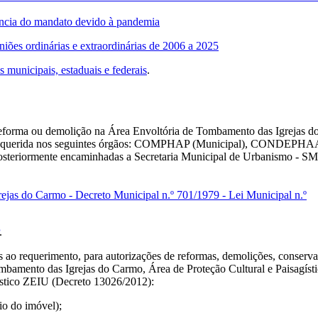
ência do mandato devido à pandemia
niões ordinárias e extraordinárias de 2006 a 2025
 municipais, estaduais e federais
.
reforma ou demolição na Área Envoltória de Tombamento das Igrejas d
 requerida nos seguintes órgãos: COMPHAP (Municipal), CONDEPH
osteriormente encaminhadas a Secretaria Municipal de Urbanismo - S
ejas do Carmo - Decreto Municipal n.º 701/1979 - Lei Municipal n.º
.
.
ao requerimento, para autorizações de reformas, demolições, conserv
mbamento das Igrejas do Carmo, Área de Proteção Cultural e Paisagísti
ístico ZEIU (Decreto 13026/2012):
o do imóvel);