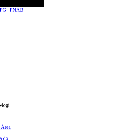
PG
|
PNAB
 Mogi
 Área
a do