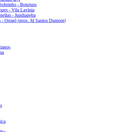
Sobrinho - Botujuru
pes - Vila Lavínia
ellas - Jundiapeba
 - Oropó (prox. Jd Santos Dumont)
ianos
na
es
ica
lho