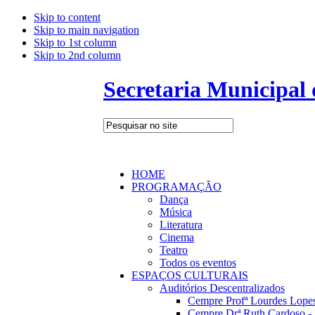
Skip to content
Skip to main navigation
Skip to 1st column
Skip to 2nd column
Secretaria Municipal
HOME
PROGRAMAÇÃO
Dança
Música
Literatura
Cinema
Teatro
Todos os eventos
ESPAÇOS CULTURAIS
Auditórios Descentralizados
Cempre Profª Lourdes Lopes
Cempre Drª Ruth Cardoso - 