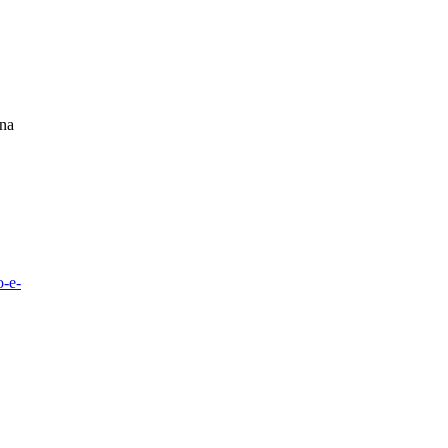
 na
o-e-