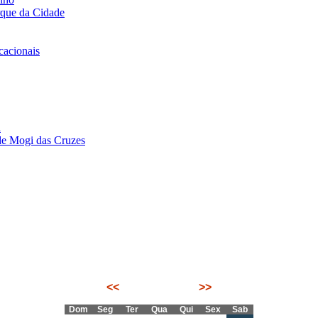
rque da Cidade
acionais
i
de Mogi das Cruzes
<<
Agosto 2026
>>
Dom
Seg
Ter
Qua
Qui
Sex
Sab