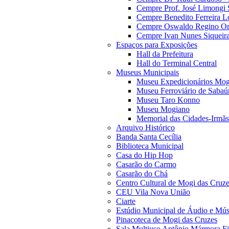
Cempre Prof. José Limongi 
Cempre Benedito Ferreira Lo
Cempre Oswaldo Regino Orn
Cempre Ivan Nunes Siqueira
Espaços para Exposições
Hall da Prefeitura
Hall do Terminal Central
Museus Municipais
Museu Expedicionários Mog
Museu Ferroviário de Sabaú
Museu Taro Konno
Museu Mogiano
Memorial das Cidades-Irmãs
Arquivo Histórico
Banda Santa Cecília
Biblioteca Municipal
Casa do Hip Hop
Casarão do Carmo
Casarão do Chá
Centro Cultural de Mogi das Cruz
CEU Vila Nova União
Ciarte
Estúdio Municipal de Áudio e Mús
Pinacoteca de Mogi das Cruzes
Sala Multiuso Antônio Mármora Fi