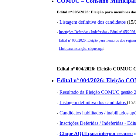
COMUC – Conselho Municipal 
Edital nº 005/2026:
Eleição para membros dos 
-
Listagem definitiva dos candidatos
(15/
-
Inscrições Deferidas / Indeferidas - Edital nº 05/202
-
Edital nº 005/2026: Eleição para membros dos segment
-
Link para inscrição: clique aqu
i.
Edital nº 004/2026: Eleição COMUC G
Edital nº 004/2026: Eleição C
-
Resultado da Eleição COMUC gestão 
-
Listagem definitiva dos candidatos
(15/
-
Candidatos habilitados / inabilitados ap
-
Inscrições Deferidas / Indeferidas - Edi
-
Clique AQUI para interpor recurso
n