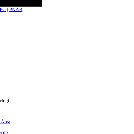
PG
|
PNAB
 Mogi
 Área
a do