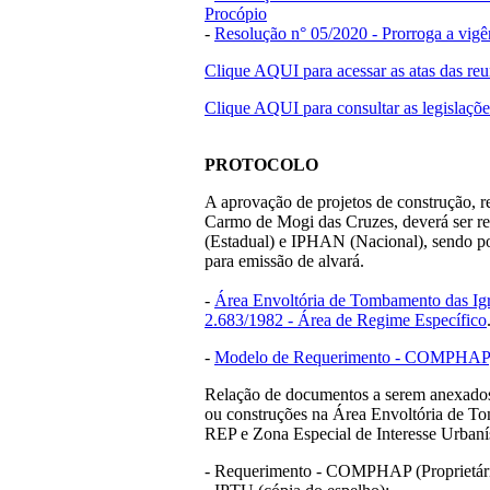
Procópio
-
Resolução n° 05/2020 - Prorroga a vig
Clique AQUI para acessar as atas das reu
Clique AQUI para consultar as legislações
PROTOCOLO
A aprovação de projetos de construção, 
Carmo de Mogi das Cruzes, deverá ser
(Estadual) e IPHAN (Nacional), sendo p
para emissão de alvará.
-
Área Envoltória de Tombamento das Igr
2.683/1982 - Área de Regime Específico
-
Modelo de Requerimento - COMPHAP
Relação de documentos a serem anexados 
ou construções na Área Envoltória de To
REP e Zona Especial de Interesse Urban
- Requerimento - COMPHAP (Proprietári