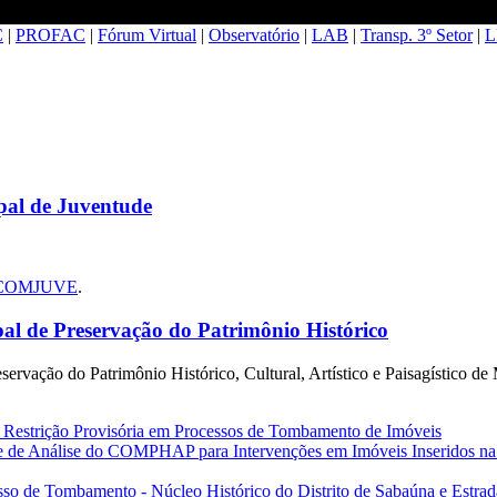
C
|
PROFAC
|
Fórum Virtual
|
Observatório
|
LAB
|
Transp. 3º Setor
|
L
al de Juventude
do COMJUVE
.
 de Preservação do Patrimônio Histórico
ação do Patrimônio Histórico, Cultural, Artístico e Paisagístico de
 Restrição Provisória em Processos de Tombamento de Imóveis
de de Análise do COMPHAP para Intervenções em Imóveis Inseridos na
sso de Tombamento - Núcleo Histórico do Distrito de Sabaúna e Estrad