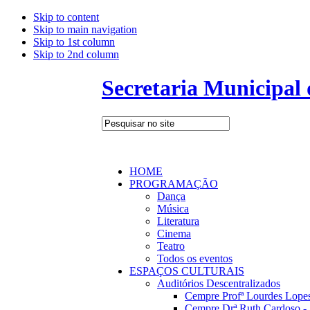
Skip to content
Skip to main navigation
Skip to 1st column
Skip to 2nd column
Secretaria Municipal
HOME
PROGRAMAÇÃO
Dança
Música
Literatura
Cinema
Teatro
Todos os eventos
ESPAÇOS CULTURAIS
Auditórios Descentralizados
Cempre Profª Lourdes Lopes
Cempre Drª Ruth Cardoso - 