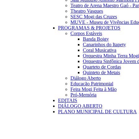
Teatro de Arena Maestro Gaó - Pa
Theatro Vasques
SESC Mogi das Cruzes
MUVE - Museu de Vivências Educ
PROGRAMAS & PROJETOS
Corpos Estáveis
Banda Boigy
Canarinhos do Itapety
Coral Musicativa
Orquestra Minha Terra Mog
Orquestra Sinfônica Jovem 
Quarteto de Cordas
Quinteto de Metais
Diálogo Aberto
Educação Patrimonial
Feira Mogi Feita à Mão
Pró-Memória
EDITAIS
DIÁLOGO ABERTO
PLANO MUNICIPAL DE CULTURA