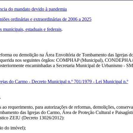
ência do mandato devido à pandemia
niões ordinárias e extraordinárias de 2006 a 2025
 municipais, estaduais e federais
.
reforma ou demolição na Área Envoltória de Tombamento das Igrejas d
 requerida nos seguintes órgãos: COMPHAP (Municipal), CONDEPH
osteriormente encaminhadas a Secretaria Municipal de Urbanismo - S
ejas do Carmo - Decreto Municipal n.º 701/1979 - Lei Municipal n.º
.
.
ao requerimento, para autorizações de reformas, demolições, conserv
mbamento das Igrejas do Carmo, Área de Proteção Cultural e Paisagísti
ístico ZEIU (Decreto 13026/2012):
o do imóvel);