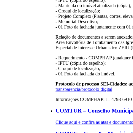
- IPTU (cópia do espelho);
- Matrícula do imóvel atualizada (cópia);
- Croqui de localização;
- Projeto Completo (Plantas, cortes, eleva
- Memorial Descritivo;
- 01 Foto da fachada juntamente com 01 
Relação de documentos a serem anexados 
Área Envoltória de Tombamento das Igrej
Especial de Interesse Urbanístico ZEIU 
- Requerimento - COMPHAP (qualquer in
- IPTU (cópia do espelho);
- Croqui de localização;
- 01 Foto da fachada do imóvel.
Protocolo de processo SEI-Cidades: a
transparencia/protocolo-digital
Informações COMPHAP: 11 4798-6910 
COMTUR – Conselho Municipa
Clique aqui e confira as atas e docum