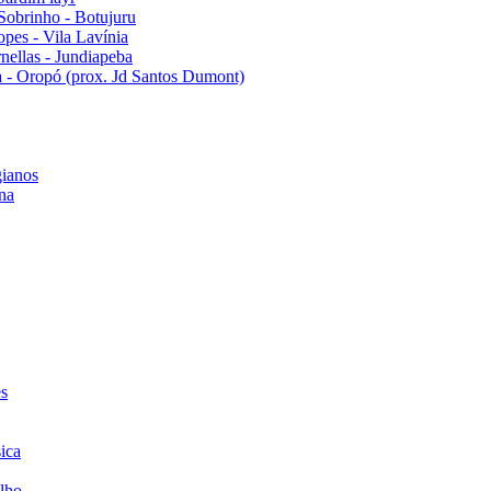
Sobrinho - Botujuru
pes - Vila Lavínia
ellas - Jundiapeba
 - Oropó (prox. Jd Santos Dumont)
ianos
na
es
ica
lho