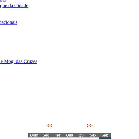
rque da Cidade
acionais
i
de Mogi das Cruzes
<<
Agosto 2026
>>
Dom
Seg
Ter
Qua
Qui
Sex
Sab