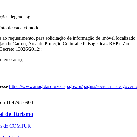
ções, legendas);
foto de cada cômodo.
ao requerimento, para solicitação de informação de imóvel localizado
as do Carmo, Área de Proteção Cultural e Paisagística - REP e Zona
(Decreto 13026/2012):
teressado);
cesse
https://www.mogidascruzes.sp.gov.br/pagina/secretaria-de-govern
ou 11 4798-6903
l de Turismo
entos do COMTUR