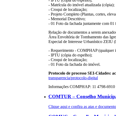
- IPTU (cópia do espelho);
- Matrícula do imóvel atualizada (cópia);
- Croqui de localização;
- Projeto Completo (Plantas, cortes, eleva
- Memorial Descritivo;
- 01 Foto da fachada juntamente com 01 
Relação de documentos a serem anexados 
Área Envoltória de Tombamento das Igrej
Especial de Interesse Urbanístico ZEIU 
- Requerimento - COMPHAP (qualquer in
- IPTU (cópia do espelho);
- Croqui de localização;
- 01 Foto da fachada do imóvel.
Protocolo de processo SEI-Cidades: a
transparencia/protocolo-digital
Informações COMPHAP: 11 4798-6910 
COMTUR – Conselho Municipa
Clique aqui e confira as atas e docum