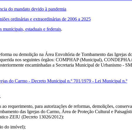
ência do mandato devido à pandemia
niões ordinárias e extraordinárias de 2006 a 2025
 municipais, estaduais e federais
.
reforma ou demolição na Área Envoltória de Tombamento das Igrejas d
 requerida nos seguintes órgãos: COMPHAP (Municipal), CONDEPH
osteriormente encaminhadas a Secretaria Municipal de Urbanismo - S
ejas do Carmo - Decreto Municipal n.º 701/1979 - Lei Municipal n.º
.
.
ao requerimento, para autorizações de reformas, demolições, conserv
mbamento das Igrejas do Carmo, Área de Proteção Cultural e Paisagísti
ístico ZEIU (Decreto 13026/2012):
o do imóvel);