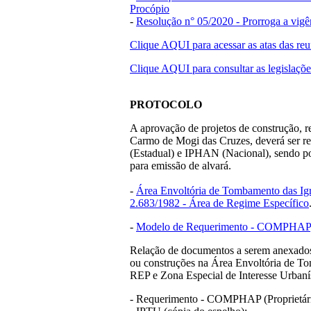
Procópio
-
Resolução n° 05/2020 - Prorroga a vig
Clique AQUI para acessar as atas das reu
Clique AQUI para consultar as legislações
PROTOCOLO
A aprovação de projetos de construção, 
Carmo de Mogi das Cruzes, deverá ser
(Estadual) e IPHAN (Nacional), sendo p
para emissão de alvará.
-
Área Envoltória de Tombamento das Igr
2.683/1982 - Área de Regime Específico
-
Modelo de Requerimento - COMPHAP
Relação de documentos a serem anexados 
ou construções na Área Envoltória de To
REP e Zona Especial de Interesse Urban
- Requerimento - COMPHAP (Proprietári