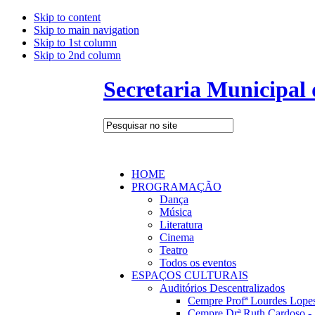
Skip to content
Skip to main navigation
Skip to 1st column
Skip to 2nd column
Secretaria Municipal
HOME
PROGRAMAÇÃO
Dança
Música
Literatura
Cinema
Teatro
Todos os eventos
ESPAÇOS CULTURAIS
Auditórios Descentralizados
Cempre Profª Lourdes Lopes
Cempre Drª Ruth Cardoso - 