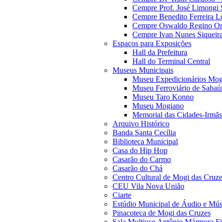
Cempre Prof. José Limongi 
Cempre Benedito Ferreira Lo
Cempre Oswaldo Regino Orn
Cempre Ivan Nunes Siqueira
Espaços para Exposições
Hall da Prefeitura
Hall do Terminal Central
Museus Municipais
Museu Expedicionários Mog
Museu Ferroviário de Sabaú
Museu Taro Konno
Museu Mogiano
Memorial das Cidades-Irmãs
Arquivo Histórico
Banda Santa Cecília
Biblioteca Municipal
Casa do Hip Hop
Casarão do Carmo
Casarão do Chá
Centro Cultural de Mogi das Cruz
CEU Vila Nova União
Ciarte
Estúdio Municipal de Áudio e Mús
Pinacoteca de Mogi das Cruzes
Sala Multiuso Antônio Mármora Fi