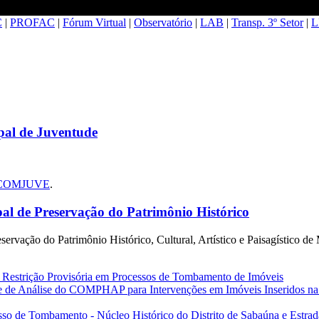
C
|
PROFAC
|
Fórum Virtual
|
Observatório
|
LAB
|
Transp. 3º Setor
|
L
al de Juventude
do COMJUVE
.
 de Preservação do Patrimônio Histórico
ação do Patrimônio Histórico, Cultural, Artístico e Paisagístico de
 Restrição Provisória em Processos de Tombamento de Imóveis
de de Análise do COMPHAP para Intervenções em Imóveis Inseridos na
sso de Tombamento - Núcleo Histórico do Distrito de Sabaúna e Estrad