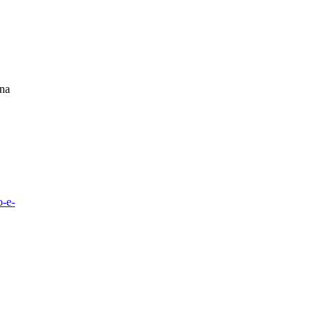
 na
o-e-