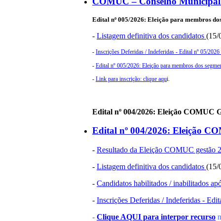
COMUC – Conselho Municipal 
Edital nº 005/2026:
Eleição para membros dos 
-
Listagem definitiva dos candidatos
(15/
-
Inscrições Deferidas / Indeferidas - Edital nº 05/202
-
Edital nº 005/2026: Eleição para membros dos segment
-
Link para inscrição: clique aqu
i.
Edital nº 004/2026: Eleição COMUC G
Edital nº 004/2026: Eleição C
-
Resultado da Eleição COMUC gestão 
-
Listagem definitiva dos candidatos
(15/
-
Candidatos habilitados / inabilitados ap
-
Inscrições Deferidas / Indeferidas - Edi
-
Clique AQUI para interpor recurso
n