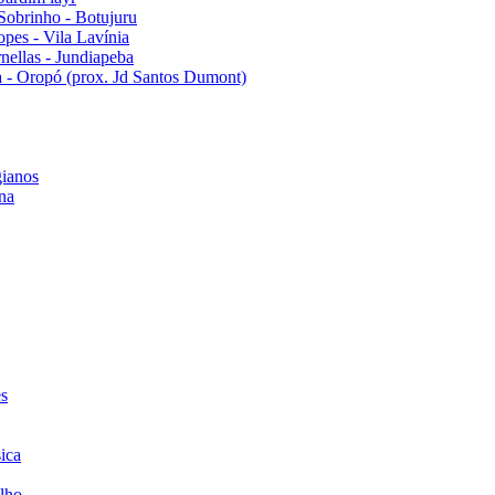
Sobrinho - Botujuru
pes - Vila Lavínia
ellas - Jundiapeba
 - Oropó (prox. Jd Santos Dumont)
ianos
na
es
ica
lho