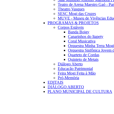
Teatro de Arena Maestro Gaó - Pa
Theatro Vasques
SESC Mogi das Cruzes
MUVE - Museu de Vivências Educ
PROGRAMAS & PROJETOS
Corpos Estáveis
Banda Boigy
Canarinhos do Itapety
Coral Musicativa
Orquestra Minha Terra Mog
Orquestra Sinfônica Jovem 
Quarteto de Cordas
Quinteto de Metais
Diálogo Aberto
Educação Patrimonial
Feira Mogi Feita à Mão
Pró-Memória
EDITAIS
DIÁLOGO ABERTO
PLANO MUNICIPAL DE CULTURA