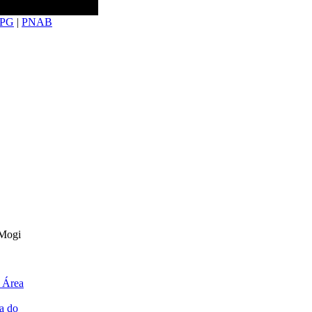
PG
|
PNAB
 Mogi
 Área
a do