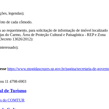
ções, legendas);
foto de cada cômodo.
ao requerimento, para solicitação de informação de imóvel localizado
as do Carmo, Área de Proteção Cultural e Paisagística - REP e Zona
(Decreto 13026/2012):
teressado);
cesse
https://www.mogidascruzes.sp.gov.br/pagina/secretaria-de-govern
ou 11 4798-6903
l de Turismo
entos do COMTUR