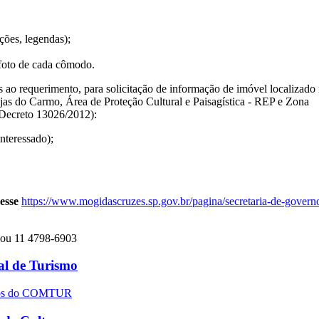
ções, legendas);
foto de cada cômodo.
ao requerimento, para solicitação de informação de imóvel localizado
as do Carmo, Área de Proteção Cultural e Paisagística - REP e Zona
(Decreto 13026/2012):
teressado);
cesse
https://www.mogidascruzes.sp.gov.br/pagina/secretaria-de-govern
ou 11 4798-6903
l de Turismo
entos do COMTUR