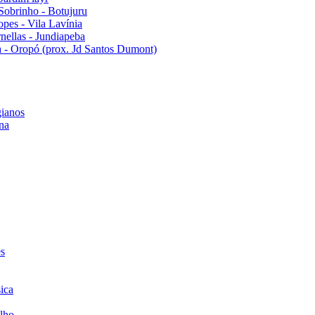
Sobrinho - Botujuru
pes - Vila Lavínia
ellas - Jundiapeba
 - Oropó (prox. Jd Santos Dumont)
ianos
na
es
ica
lho