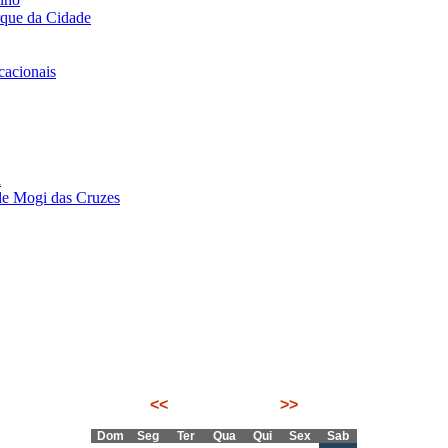
rque da Cidade
acionais
i
de Mogi das Cruzes
<<
Agosto 2026
>>
Dom
Seg
Ter
Qua
Qui
Sex
Sab