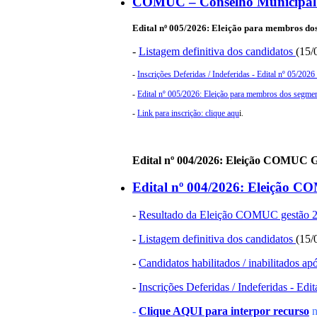
COMUC – Conselho Municipal 
Edital nº 005/2026:
Eleição para membros dos 
-
Listagem definitiva dos candidatos
(15/
-
Inscrições Deferidas / Indeferidas - Edital nº 05/202
-
Edital nº 005/2026: Eleição para membros dos segment
-
Link para inscrição: clique aqu
i.
Edital nº 004/2026: Eleição COMUC G
Edital nº 004/2026: Eleição C
-
Resultado da Eleição COMUC gestão 
-
Listagem definitiva dos candidatos
(15/
-
Candidatos habilitados / inabilitados ap
-
Inscrições Deferidas / Indeferidas - Edi
-
Clique AQUI para interpor recurso
n