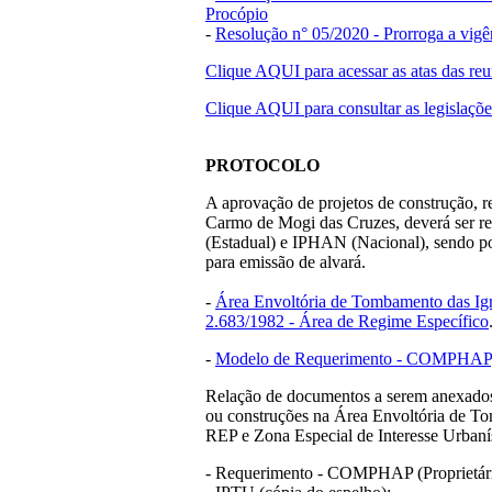
Procópio
-
Resolução n° 05/2020 - Prorroga a vig
Clique AQUI para acessar as atas das reu
Clique AQUI para consultar as legislações
PROTOCOLO
A aprovação de projetos de construção, 
Carmo de Mogi das Cruzes, deverá ser
(Estadual) e IPHAN (Nacional), sendo p
para emissão de alvará.
-
Área Envoltória de Tombamento das Igr
2.683/1982 - Área de Regime Específico
-
Modelo de Requerimento - COMPHAP
Relação de documentos a serem anexados 
ou construções na Área Envoltória de To
REP e Zona Especial de Interesse Urban
- Requerimento - COMPHAP (Proprietári