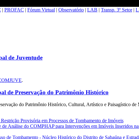
C
|
PROFAC
|
Fórum Virtual
|
Observatório
|
LAB
|
Transp. 3º Setor
|
L
al de Juventude
do COMJUVE
.
 de Preservação do Patrimônio Histórico
ação do Patrimônio Histórico, Cultural, Artístico e Paisagístico de
 Restrição Provisória em Processos de Tombamento de Imóveis
de de Análise do COMPHAP para Intervenções em Imóveis Inseridos na
sso de Tombamento - Núcleo Histórico do Distrito de Sabaúna e Estrad