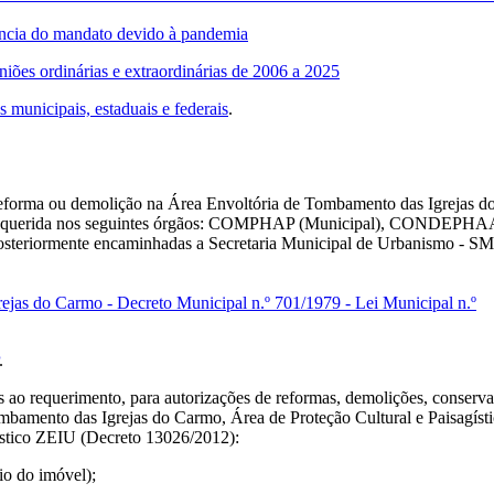
ência do mandato devido à pandemia
niões ordinárias e extraordinárias de 2006 a 2025
 municipais, estaduais e federais
.
reforma ou demolição na Área Envoltória de Tombamento das Igrejas d
 requerida nos seguintes órgãos: COMPHAP (Municipal), CONDEPH
osteriormente encaminhadas a Secretaria Municipal de Urbanismo - S
ejas do Carmo - Decreto Municipal n.º 701/1979 - Lei Municipal n.º
.
.
ao requerimento, para autorizações de reformas, demolições, conserv
mbamento das Igrejas do Carmo, Área de Proteção Cultural e Paisagísti
ístico ZEIU (Decreto 13026/2012):
o do imóvel);