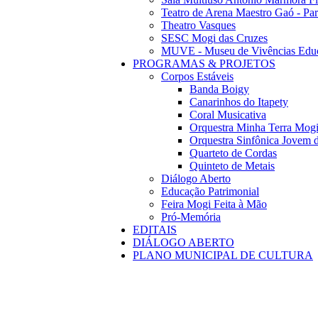
Teatro de Arena Maestro Gaó - Pa
Theatro Vasques
SESC Mogi das Cruzes
MUVE - Museu de Vivências Educ
PROGRAMAS & PROJETOS
Corpos Estáveis
Banda Boigy
Canarinhos do Itapety
Coral Musicativa
Orquestra Minha Terra Mog
Orquestra Sinfônica Jovem 
Quarteto de Cordas
Quinteto de Metais
Diálogo Aberto
Educação Patrimonial
Feira Mogi Feita à Mão
Pró-Memória
EDITAIS
DIÁLOGO ABERTO
PLANO MUNICIPAL DE CULTURA