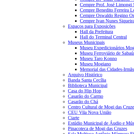
Cempre Prof. José Limongi 
Cempre Benedito Ferreira Lo
Cempre Oswaldo Regino Orn
Cempre Ivan Nunes Siqueira
Espaços para Exposições
Hall da Prefeitura
Hall do Terminal Central
Museus Municipais
Museu Expedicionários Mog
Museu Ferroviário de Sabaú
Museu Taro Konno
Museu Mogiano
Memorial das Cidades-Irmãs
Arquivo Histórico
Banda Santa Cecília
Biblioteca Municipal
Casa do Hip Hop
Casarão do Carmo
Casarão do Chá
Centro Cultural de Mogi das Cruz
CEU Vila Nova União
Ciarte
Estúdio Municipal de Áudio e Mús
Pinacoteca de Mogi das Cruzes
Sala Multiuso Antônio Mármora Fi