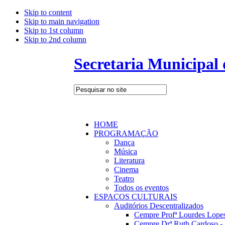
Skip to content
Skip to main navigation
Skip to 1st column
Skip to 2nd column
Secretaria Municipal
HOME
PROGRAMAÇÃO
Dança
Música
Literatura
Cinema
Teatro
Todos os eventos
ESPAÇOS CULTURAIS
Auditórios Descentralizados
Cempre Profª Lourdes Lopes
Cempre Drª Ruth Cardoso - 