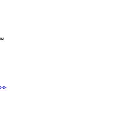
 na
o-e-