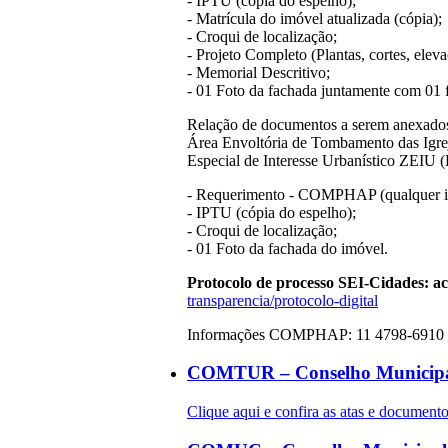
- IPTU (cópia do espelho);
- Matrícula do imóvel atualizada (cópia);
- Croqui de localização;
- Projeto Completo (Plantas, cortes, eleva
- Memorial Descritivo;
- 01 Foto da fachada juntamente com 01 
Relação de documentos a serem anexados 
Área Envoltória de Tombamento das Igrej
Especial de Interesse Urbanístico ZEIU 
- Requerimento - COMPHAP (qualquer in
- IPTU (cópia do espelho);
- Croqui de localização;
- 01 Foto da fachada do imóvel.
Protocolo de processo SEI-Cidades: a
transparencia/protocolo-digital
Informações COMPHAP: 11 4798-6910 
COMTUR – Conselho Municipa
Clique aqui e confira as atas e docum