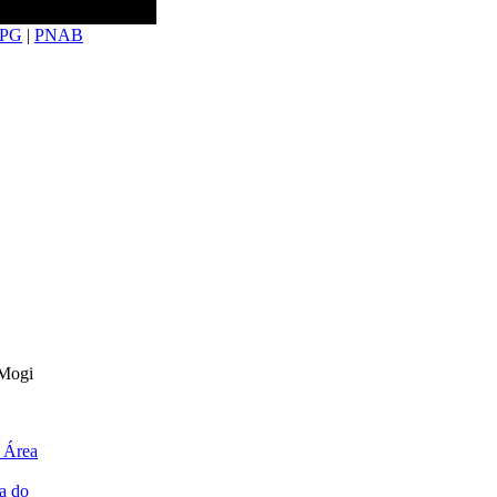
PG
|
PNAB
 Mogi
 Área
a do