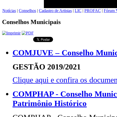
Notícias
|
Conselhos
|
Cadastro de Artistas
|
LIC
|
PROFAC
|
Fórum V
Conselhos Municipais
COMJUVE – Conselho Munici
GESTÃO 2019/2021
Clique aqui e confira os docu
COMPHAP - Conselho Municip
Patrimônio Histórico