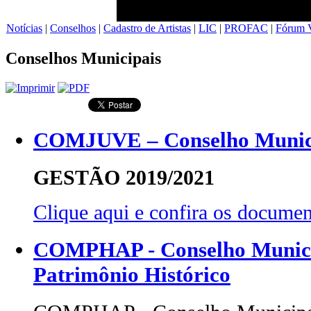
Notícias
|
Conselhos
|
Cadastro de Artistas
|
LIC
|
PROFAC
|
Fórum V
Conselhos Municipais
COMJUVE – Conselho Munici
GESTÃO 2019/2021
Clique aqui e confira os docu
COMPHAP - Conselho Municip
Patrimônio Histórico