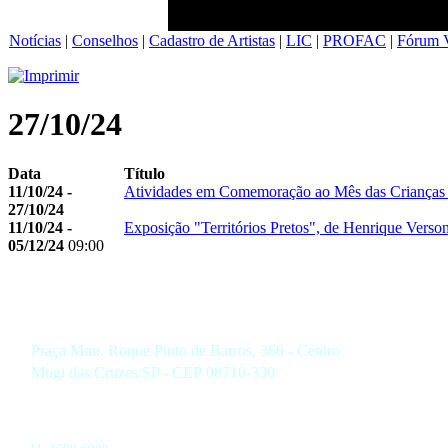
Notícias
|
Conselhos
|
Cadastro de Artistas
|
LIC
|
PROFAC
|
Fórum V
27/10/24
Data
Título
11/10/24 -
Atividades em Comemoração ao Mês das Crianças
27/10/24
11/10/24 -
Exposição "Territórios Pretos", de Henrique Verso
05/12/24
09:00
Praça Mon. Roque Pinto de Barros, 360 - Centro
Mogi das Cruzes/SP - CEP 08710-330