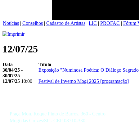
Notícias
|
Conselhos
|
Cadastro de Artistas
|
LIC
|
PROFAC
|
Fórum V
12/07/25
Data
Título
30/04/25 -
Exposição "Numinosa Poética: O Diálogo Sagrado 
30/07/25
12/07/25
10:00
Festival de Inverno Mogi 2025 [programação]
Praça Mon. Roque Pinto de Barros, 360 - Centro
Mogi das Cruzes/SP - CEP 08710-330