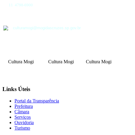
11 4798-6900
culturamogi@mogidascruzes.sp.gov.br
Cultura Mogi
Cultura Mogi
Cultura Mogi
Links Úteis
Portal da Transparência
Prefeitura
Câmara
Serviços
Ouvidoria
Turismo