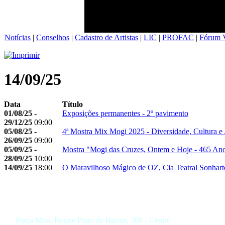
Notícias
|
Conselhos
|
Cadastro de Artistas
|
LIC
|
PROFAC
|
Fórum V
14/09/25
Data
Título
01/08/25 -
Exposições permanentes - 2º pavimento
29/12/25
09:00
05/08/25 -
4ª Mostra Mix Mogi 2025 - Diversidade, Cultura e 
26/09/25
09:00
05/09/25 -
Mostra "Mogi das Cruzes, Ontem e Hoje - 465 Ano
28/09/25
10:00
14/09/25
18:00
O Maravilhoso Mágico de OZ, Cia Teatral Sonhart
Praça Mon. Roque Pinto de Barros, 360 - Centro