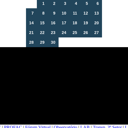
1
2
3
4
5
6
7
8
9
10
11
12
13
14
15
16
17
18
19
20
21
22
23
24
25
26
27
28
29
30
C
|
PROFAC
|
Fórum Virtual
|
Observatório
|
LAB
|
Transp. 3º Setor
|
L