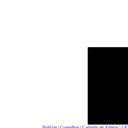
Notícias
|
Conselhos
|
Cadastro de Artistas
|
LI