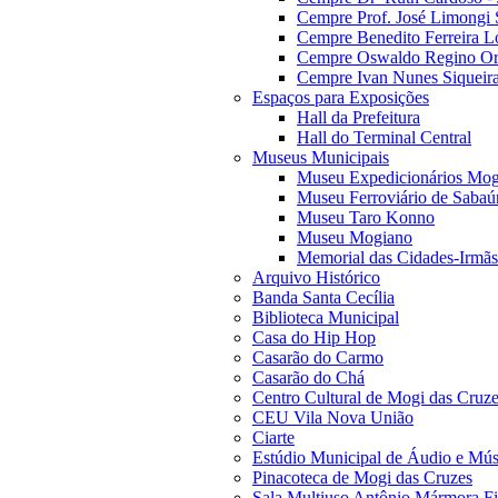
Cempre Prof. José Limongi 
Cempre Benedito Ferreira Lo
Cempre Oswaldo Regino Orn
Cempre Ivan Nunes Siqueira
Espaços para Exposições
Hall da Prefeitura
Hall do Terminal Central
Museus Municipais
Museu Expedicionários Mog
Museu Ferroviário de Sabaú
Museu Taro Konno
Museu Mogiano
Memorial das Cidades-Irmãs
Arquivo Histórico
Banda Santa Cecília
Biblioteca Municipal
Casa do Hip Hop
Casarão do Carmo
Casarão do Chá
Centro Cultural de Mogi das Cruz
CEU Vila Nova União
Ciarte
Estúdio Municipal de Áudio e Mús
Pinacoteca de Mogi das Cruzes
Sala Multiuso Antônio Mármora Fi