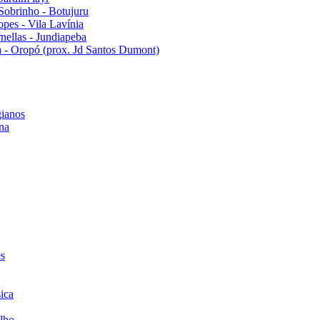
Sobrinho - Botujuru
pes - Vila Lavínia
ellas - Jundiapeba
 - Oropó (prox. Jd Santos Dumont)
ianos
na
es
ica
lho