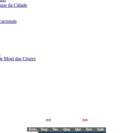
rque da Cidade
acionais
i
de Mogi das Cruzes
<<
Junho 2026
>>
Dom
Seg
Ter
Qua
Qui
Sex
Sab