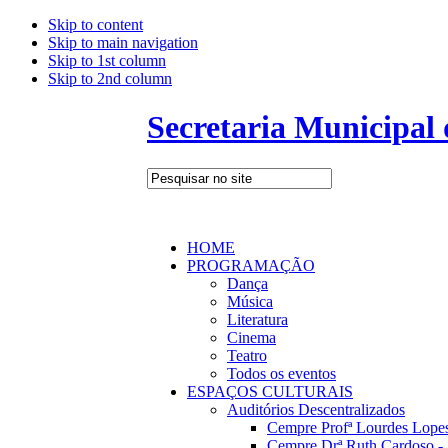
Skip to content
Skip to main navigation
Skip to 1st column
Skip to 2nd column
Secretaria Municipal
HOME
PROGRAMAÇÃO
Dança
Música
Literatura
Cinema
Teatro
Todos os eventos
ESPAÇOS CULTURAIS
Auditórios Descentralizados
Cempre Profª Lourdes Lopes
Cempre Drª Ruth Cardoso - 