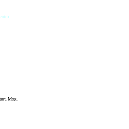
entro
tura Mogi