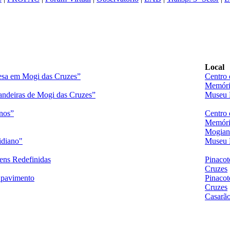
Local
esa em Mogi das Cruzes”
Centro 
Memóri
andeiras de Mogi das Cruzes”
Museu 
nos”
Centro 
Memóri
Mogian
idiano"
Museu 
ens Redefinidas
Pinacot
Cruzes
 pavimento
Pinacot
Cruzes
Casarã