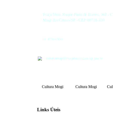
Praça Mon. Roque Pinto de Barros, 360 - C
Mogi das Cruzes/SP - CEP 08710-330
11 4798-6900
culturamogi@mogidascruzes.sp.gov.br
Cultura Mogi
Cultura Mogi
Cul
Links Úteis