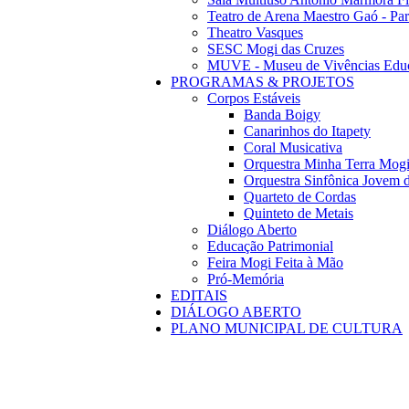
Teatro de Arena Maestro Gaó - Pa
Theatro Vasques
SESC Mogi das Cruzes
MUVE - Museu de Vivências Educ
PROGRAMAS & PROJETOS
Corpos Estáveis
Banda Boigy
Canarinhos do Itapety
Coral Musicativa
Orquestra Minha Terra Mog
Orquestra Sinfônica Jovem 
Quarteto de Cordas
Quinteto de Metais
Diálogo Aberto
Educação Patrimonial
Feira Mogi Feita à Mão
Pró-Memória
EDITAIS
DIÁLOGO ABERTO
PLANO MUNICIPAL DE CULTURA