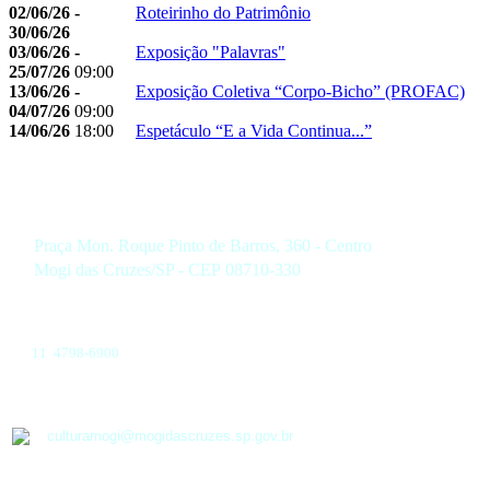
02/06/26 -
Roteirinho do Patrimônio
30/06/26
03/06/26 -
Exposição "Palavras"
25/07/26
09:00
13/06/26 -
Exposição Coletiva “Corpo-Bicho” (PROFAC)
04/07/26
09:00
14/06/26
18:00
Espetáculo “E a Vida Continua...”
Praça Mon. Roque Pinto de Barros, 360 - Centro
Mogi das Cruzes/SP - CEP 08710-330
11 4798-6900
culturamogi@mogidascruzes.sp.gov.br