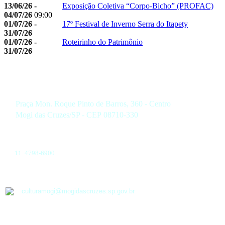
13/06/26 -
Exposição Coletiva “Corpo-Bicho” (PROFAC)
04/07/26
09:00
01/07/26 -
17º Festival de Inverno Serra do Itapety
31/07/26
01/07/26 -
Roteirinho do Patrimônio
31/07/26
Praça Mon. Roque Pinto de Barros, 360 - Centro
Mogi das Cruzes/SP - CEP 08710-330
11 4798-6900
culturamogi@mogidascruzes.sp.gov.br