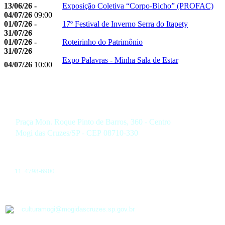
13/06/26 -
Exposição Coletiva “Corpo-Bicho” (PROFAC)
04/07/26
09:00
01/07/26 -
17º Festival de Inverno Serra do Itapety
31/07/26
01/07/26 -
Roteirinho do Patrimônio
31/07/26
Expo Palavras - Minha Sala de Estar
04/07/26
10:00
Praça Mon. Roque Pinto de Barros, 360 - Centro
Mogi das Cruzes/SP - CEP 08710-330
11 4798-6900
culturamogi@mogidascruzes.sp.gov.br