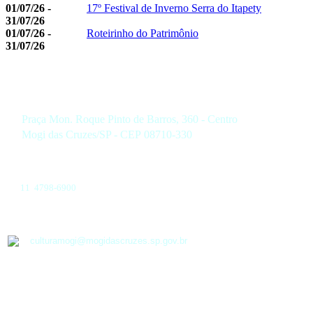
01/07/26 -
17º Festival de Inverno Serra do Itapety
31/07/26
01/07/26 -
Roteirinho do Patrimônio
31/07/26
Praça Mon. Roque Pinto de Barros, 360 - Centro
Mogi das Cruzes/SP - CEP 08710-330
11 4798-6900
culturamogi@mogidascruzes.sp.gov.br