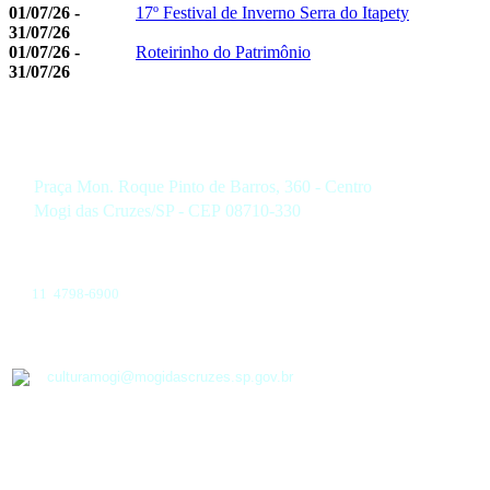
01/07/26 -
17º Festival de Inverno Serra do Itapety
31/07/26
01/07/26 -
Roteirinho do Patrimônio
31/07/26
Praça Mon. Roque Pinto de Barros, 360 - Centro
Mogi das Cruzes/SP - CEP 08710-330
11 4798-6900
culturamogi@mogidascruzes.sp.gov.br