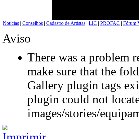
Notícias
|
Conselhos
|
Cadastro de Artistas
|
LIC
|
PROFAC
|
Fórum V
Aviso
There was a problem re
make sure that the fol
Gallery plugin tags exi
plugin could not locate
images/stories/equipa