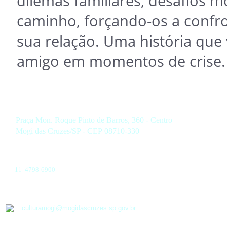
dilemas familiares, desafios m
caminho, forçando-os a confro
sua relação. Uma história que
amigo em momentos de crise.
Praça Mon. Roque Pinto de Barros, 360 - Centro
Mogi das Cruzes/SP - CEP 08710-330
11 4798-6900
culturamogi@mogidascruzes.sp.gov.br