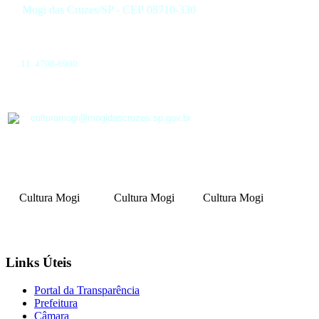
Mogi das Cruzes/SP - CEP 08710-330
11 4798-6900
culturamogi@mogidascruzes.sp.gov.br
Cultura Mogi
Cultura Mogi
Cultura Mogi
Links Úteis
Portal da Transparência
Prefeitura
Câmara