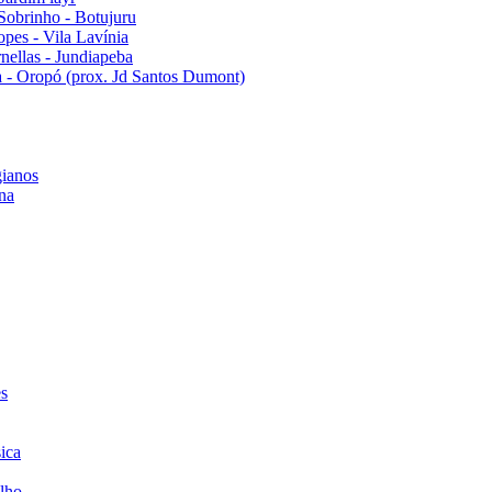
Sobrinho - Botujuru
pes - Vila Lavínia
ellas - Jundiapeba
 - Oropó (prox. Jd Santos Dumont)
ianos
na
es
ica
lho