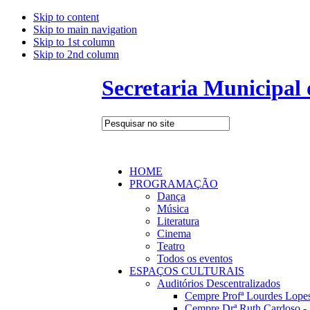
Skip to content
Skip to main navigation
Skip to 1st column
Skip to 2nd column
Secretaria Municipal
HOME
PROGRAMAÇÃO
Dança
Música
Literatura
Cinema
Teatro
Todos os eventos
ESPAÇOS CULTURAIS
Auditórios Descentralizados
Cempre Profª Lourdes Lopes
Cempre Drª Ruth Cardoso - 