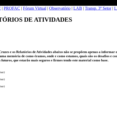
C
|
PROFAC
|
Fórum Virtual
|
Observatório
|
LAB
|
Transp. 3º Setor
|
L
TÓRIOS DE ATIVIDADES
ruzes e os Relatórios de Atividades abaixo não se propõem apenas a informar o
 uma memória de como éramos, onde e como estamos, quais são os desafios e co
 futuros, que estarão mais seguros e firmes tendo este material como base.
ixar)
ixar)
ixar)