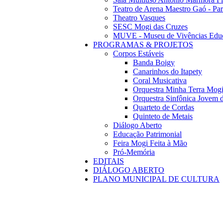
Teatro de Arena Maestro Gaó - Pa
Theatro Vasques
SESC Mogi das Cruzes
MUVE - Museu de Vivências Educ
PROGRAMAS & PROJETOS
Corpos Estáveis
Banda Boigy
Canarinhos do Itapety
Coral Musicativa
Orquestra Minha Terra Mog
Orquestra Sinfônica Jovem 
Quarteto de Cordas
Quinteto de Metais
Diálogo Aberto
Educação Patrimonial
Feira Mogi Feita à Mão
Pró-Memória
EDITAIS
DIÁLOGO ABERTO
PLANO MUNICIPAL DE CULTURA