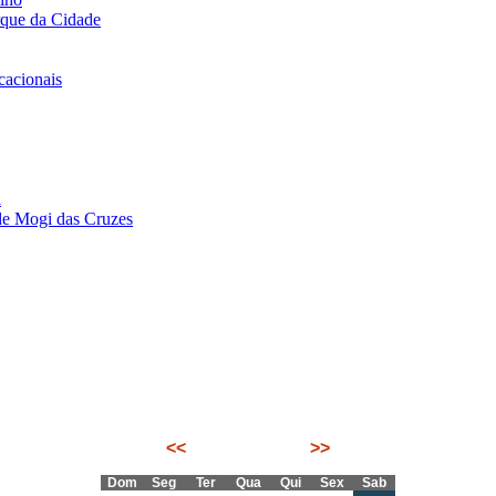
rque da Cidade
acionais
i
de Mogi das Cruzes
<<
Agosto 2026
>>
Dom
Seg
Ter
Qua
Qui
Sex
Sab