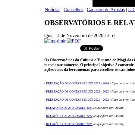
Notícias
|
Conselhos
|
Cadastro de Artistas
|
LI
OBSERVATÓRIOS E RELA
Qua, 11 de Novembro de 2020 13:57
Os Observatórios da Cultura e Turismo de Mogi das C
mencionar números. O principal objetivo é construir
ações e nos dá ferramentas para escolher os caminhos
-
PRESTAÇÃO DE CONTAS SECULT 2023 - 2024
(clique para ver / ba
-
PRESTAÇÃO DE CONTAS SECULT 2022 - 2023
(clique para ver / ba
-
PRESTAÇÃO DE CONTAS SECULT 2021 - 2022
(clique para ver / ba
-
RELATÓRIO DE ATIVIDADES 2023
(clique para ver / baixar)
-
RELATÓRIO DE ATIVIDADES 2022
(clique para ver / baixar)
-
RELATÓRIO DE ATIVIDADES 2021
(clique para ver / baixar)