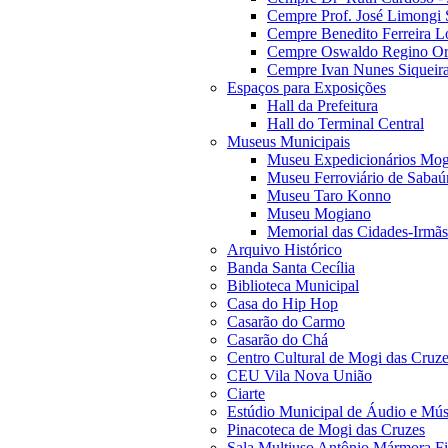
Cempre Prof. José Limongi 
Cempre Benedito Ferreira Lo
Cempre Oswaldo Regino Orn
Cempre Ivan Nunes Siqueira
Espaços para Exposições
Hall da Prefeitura
Hall do Terminal Central
Museus Municipais
Museu Expedicionários Mog
Museu Ferroviário de Sabaú
Museu Taro Konno
Museu Mogiano
Memorial das Cidades-Irmãs
Arquivo Histórico
Banda Santa Cecília
Biblioteca Municipal
Casa do Hip Hop
Casarão do Carmo
Casarão do Chá
Centro Cultural de Mogi das Cruz
CEU Vila Nova União
Ciarte
Estúdio Municipal de Áudio e Mús
Pinacoteca de Mogi das Cruzes
Sala Multiuso Antônio Mármora Fi