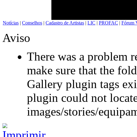
Notícias
|
Conselhos
|
Cadastro de Artistas
|
LIC
|
PROFAC
|
Fórum V
Aviso
There was a problem re
make sure that the fol
Gallery plugin tags exi
plugin could not locate
images/stories/equipa