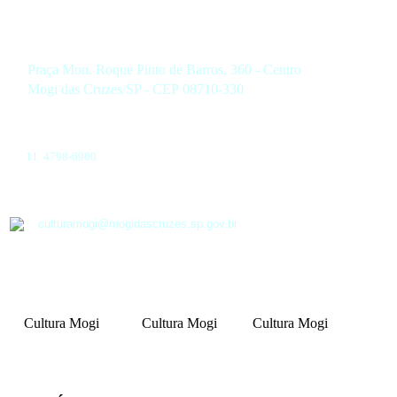
Praça Mon. Roque Pinto de Barros, 360 - Centro
Mogi das Cruzes/SP - CEP 08710-330
11 4798-6900
culturamogi@mogidascruzes.sp.gov.br
Cultura Mogi
Cultura Mogi
Cultura Mogi